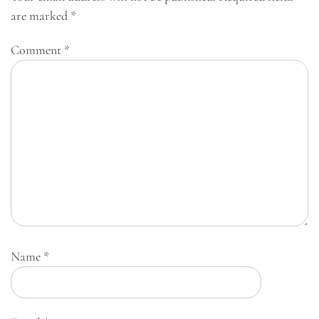
are marked
*
Comment
*
Name
*