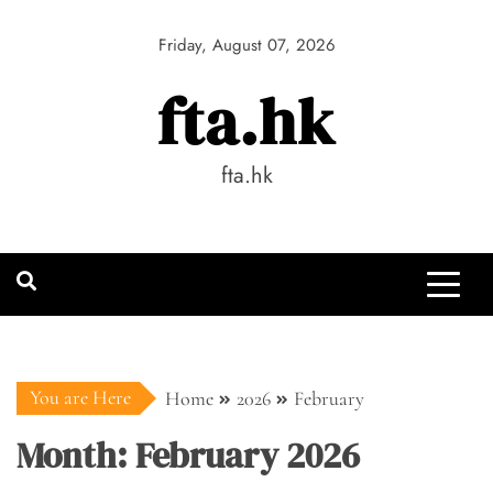
Skip
to
Friday, August 07, 2026
content
fta.hk
fta.hk
You are Here
Home
2026
February
Month:
February 2026