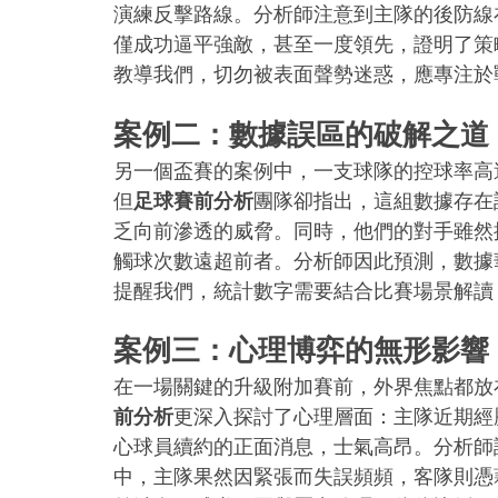
演練反擊路線。分析師注意到主隊的後防線
僅成功逼平強敵，甚至一度領先，證明了策
教導我們，切勿被表面聲勢迷惑，應專注於
案例二：數據誤區的破解之道
另一個盃賽的案例中，一支球隊的控球率高
但
足球賽前分析
團隊卻指出，這組數據存在
乏向前滲透的威脅。同時，他們的對手雖然
觸球次數遠超前者。分析師因此預測，數據
提醒我們，統計數字需要結合比賽場景解讀
案例三：心理博弈的無形影響
在一場關鍵的升級附加賽前，外界焦點都放
前分析
更深入探討了心理層面：主隊近期經
心球員續約的正面消息，士氣高昂。分析師
中，主隊果然因緊張而失誤頻頻，客隊則憑