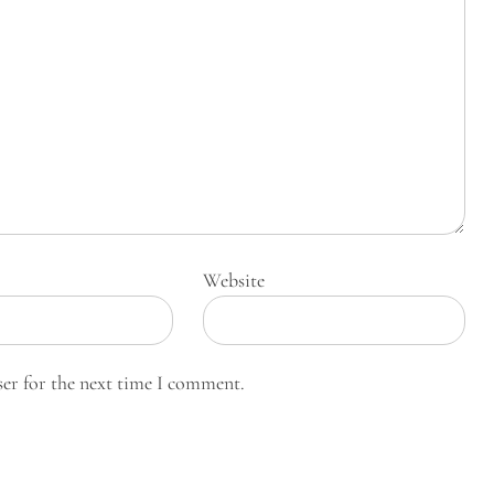
Website
ser for the next time I comment.