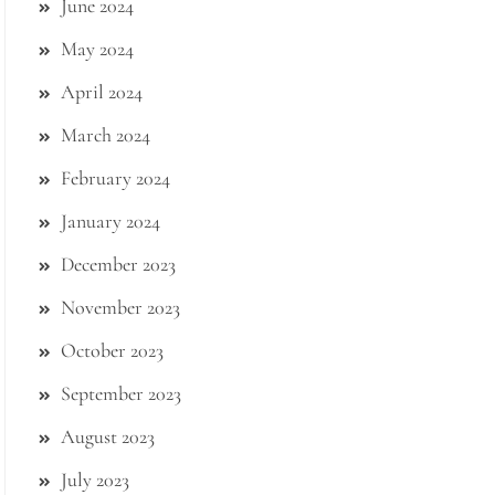
June 2024
May 2024
April 2024
March 2024
February 2024
January 2024
December 2023
November 2023
October 2023
September 2023
August 2023
July 2023