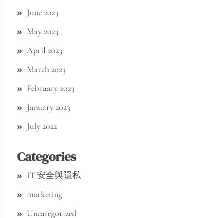
June 2023
May 2023
April 2023
March 2023
February 2023
January 2023
July 2022
Categories
IT 安全與隱私
marketing
Uncategorized