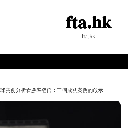
fta.hk
fta.hk
足球賽前分析看勝率翻倍：三個成功案例的啟示