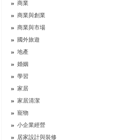
商業
商業與創業
商業與市場
國外旅遊
地產
婚姻
學習
家居
家居清潔
寵物
小企業經營
居家設計與裝修