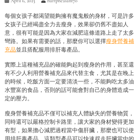
April 6, 2023
hurtpheasant70
每個女孩子都渴望能夠擁有魔鬼般的身材，可是許多
女孩子已經竭盡全力去瘦身，效果卻仍舊不盡如人
意，很有可能是因為大家在減肥這條道路上走了太多
彎路。如果有需要的話，那麼你可以選擇
瘦身營養補
充品
並且搭配服用排肝毒產品。
實際上這種補充品的確能夠起到瘦身的作用，甚至還
有不少人利用營養補充品來代替主食，尤其是在晚上
的時候，吃飯方面一定要清淡一些，不能夠吃太多油
水豐富的食品，否則的話可能會對自己的身體造成一
定的壓力。
瘦身營養補充品不僅可以補充人體缺失的營養物質，
同時還可以嚴格控制卡路里，讓大家的身材變得更加
有型，如果擔心減肥過程當中傷肝臟，那麼也可以使
用排肝毒產品。這類型產品可以快速趕走肝臟當中的