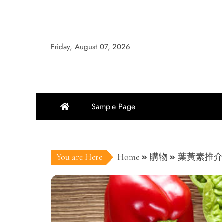
Skip
to
content
Friday, August 07, 2026
Sample Page
You are Here
Home
購物
葉黃素推