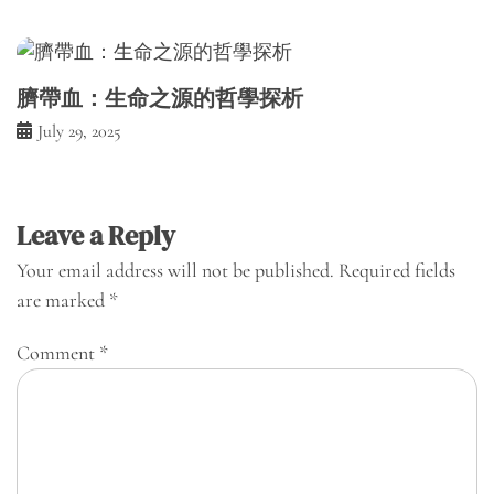
臍帶血：生命之源的哲學探析
July 29, 2025
Leave a Reply
Your email address will not be published.
Required fields
are marked
*
Comment
*