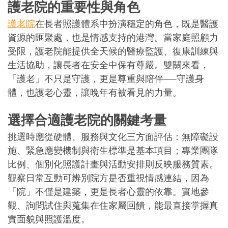
護老院的重要性與角色
護老院
在長者照護體系中扮演穩定的角色，既是醫護
資源的匯聚處，也是情感支持的港灣。當家庭照顧力
受限，護老院能提供全天候的醫療監護、復康訓練與
生活協助，讓長者在安全中保有尊嚴。雙關來看，
「護老」不只是守護，更是尊重與陪伴──守護身
體，也護老心靈，讓晚年有被看見的力量。
選擇合適護老院的關鍵考量
挑選時應從硬體、服務與文化三方面評估：無障礙設
施、緊急應變機制與衛生標準是基本項目；專業團隊
比例、個別化照護計畫與活動安排則反映服務質素。
觀察日常互動可辨別院方是否重視情感連結，因為
「院」不僅是建築，更是長者心靈的依靠。實地參
觀、詢問試住與蒐集在住家屬回饋，能最直接掌握真
實面貌與照護溫度。