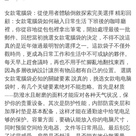
女款電腦袋：從使用者體驗倒敘探索完美選擇 精彩回
顧：女款電腦袋如何融入日常生活 下班後的咖啡廳
裡，你從容地從包包裡拿出筆電，開始處理最後一批
郵件。回想當初挑選女款電腦袋的決定，不得不說這
真的是近年做過最明智的選擇之一。這款袋子不僅外
觀時尚，更成為日常工作和生活中不可或缺的夥伴。
每天早上趕會議時，再也不用手忙腳亂地翻找東西，
因為多層收納設計讓所有物品都有自己的位置。 選購
女款電腦袋必知的關鍵要素 說真的，挑选女款电电脑
袋时，有几个关键要素绝对不能忽略。首先是材质
——防潑水且耐磨的面料才能应对各种天气状况，保
护你的贵重设备。其次是防护性能，内部防震夹层和
加厚衬垫是基本配备，这样才能在通勤途中给笔电足
够的保护。容量方面，要确认能放入你的电脑尺寸，
同时预留空间给充电器、文件等日常用品。最后别忘