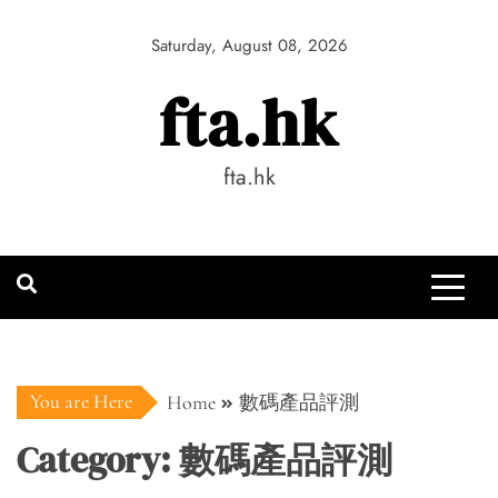
Skip
to
Saturday, August 08, 2026
content
fta.hk
fta.hk
You are Here
Home
數碼產品評測
Category:
數碼產品評測