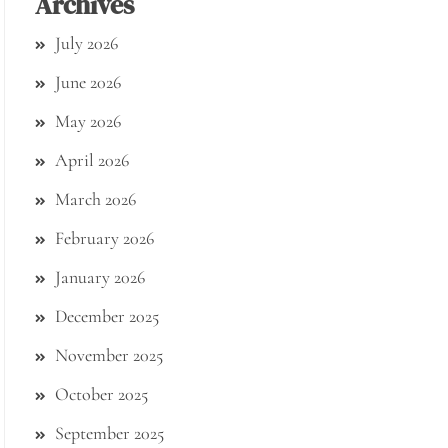
Archives
July 2026
June 2026
May 2026
April 2026
March 2026
February 2026
January 2026
December 2025
November 2025
October 2025
September 2025