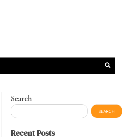
Search
SEARCH
Recent Posts