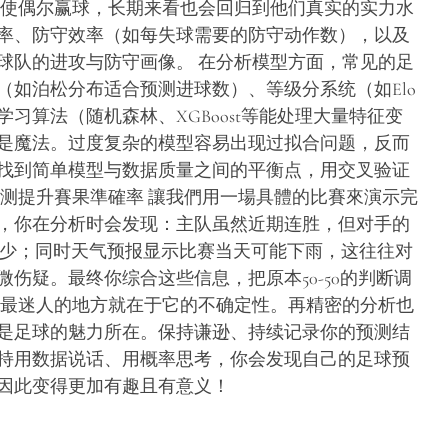
，即使偶尔赢球，长期来看也会回归到他们真实的实力水
率、防守效率（如每失球需要的防守动作数），以及
球队的进攻与防守画像。 在分析模型方面，常见的足
（如泊松分布适合预测进球数）、等级分系统（如Elo
习算法（随机森林、XGBoost等能处理大量特征变
是魔法。过度复杂的模型容易出现过拟合问题，反而
找到简单模型与数据质量之间的平衡点，用交叉验证
预测提升賽果準確率 讓我們用一場具體的比賽來演示完
，你在分析时会发现：主队虽然近期连胜，但对手的
偏少；同时天气预报显示比赛当天可能下雨，这往往对
伤疑。最终你综合这些信息，把原本50-50的判断调
测最迷人的地方就在于它的不确定性。再精密的分析也
是足球的魅力所在。保持谦逊、持续记录你的预测结
持用数据说话、用概率思考，你会发现自己的足球预
因此变得更加有趣且有意义！