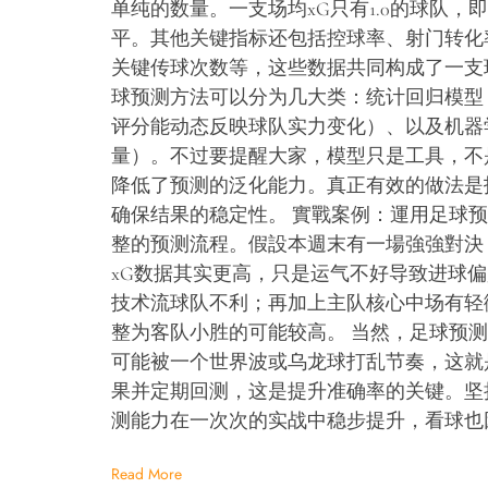
单纯的数量。一支场均xG只有1.0的球队
平。其他关键指标还包括控球率、射门转化
关键传球次数等，这些数据共同构成了一支
球预测方法可以分为几大类：统计回归模型
评分能动态反映球队实力变化）、以及机器学
量）。不过要提醒大家，模型只是工具，不
降低了预测的泛化能力。真正有效的做法是
确保结果的稳定性。 實戰案例：運用足球
整的预测流程。假設本週末有一場強強對決
xG数据其实更高，只是运气不好导致进球
技术流球队不利；再加上主队核心中场有轻微
整为客队小胜的可能较高。 当然，足球预
可能被一个世界波或乌龙球打乱节奏，这就
果并定期回测，这是提升准确率的关键。坚
测能力在一次次的实战中稳步提升，看球也
Read More