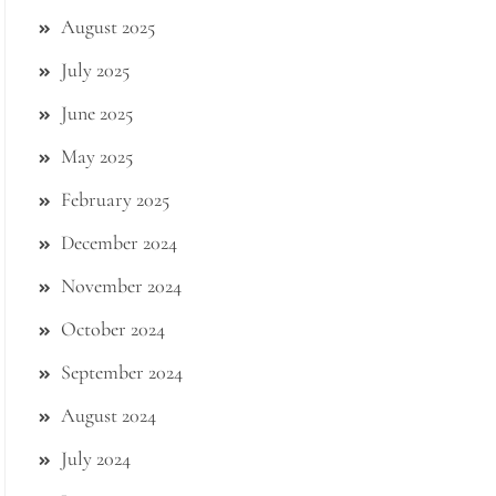
August 2025
July 2025
June 2025
May 2025
February 2025
December 2024
November 2024
October 2024
September 2024
August 2024
July 2024