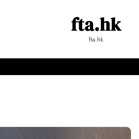
fta.hk
fta.hk