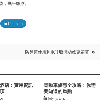
袋，撫平皺紋。
Linkedin
防鼻鼾使用睡眠呼吸機功效更顯著
酒店：實用資訊
電動車優惠全攻略：你需
項
要知道的重點
026
July 31, 2026