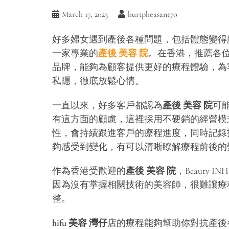
March 17, 2023
hurtpheasant70
好多婦女遇到產後各種問題，包括體態變得
一家專業的
產後 美容 院
。在香港，推薦各位選擇
品牌，能夠為顧客提供更好的療程體驗，為
私隱，徹底放鬆心情。
一直以來，好多客戶都認為
產後 美容 院
可能
有這方面的顧慮，這裡採用不硬銷的經營模
性，會持續跟進客戶的療程進度，同時記錄拍
夠感受到變化，有可以清晰瞭解療程前後的
作為香港受歡迎的
產後 美容 院
，Beauty
因為沒有掌握相關技術的美容師，很難讓療
整。
hifu 美容 灣仔
店的療程能夠幫助你對抗產後