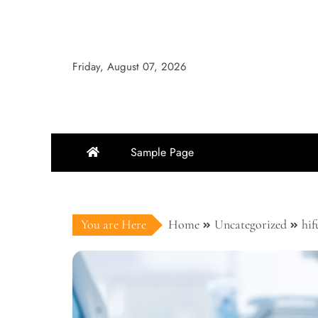
Skip
to
content
Friday, August 07, 2026
Sample Page
You are Here
Home
Uncategorized
h