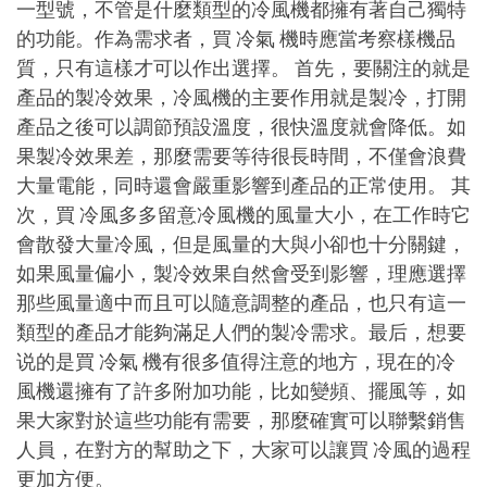
一型號，不管是什麼類型的冷風機都擁有著自己獨特
的功能。作為需求者，買 冷氣 機時應當考察樣機品
質，只有這樣才可以作出選擇。 首先，要關注的就是
產品的製冷效果，冷風機的主要作用就是製冷，打開
產品之後可以調節預設溫度，很快溫度就會降低。如
果製冷效果差，那麼需要等待很長時間，不僅會浪費
大量電能，同時還會嚴重影響到產品的正常使用。 其
次，買 冷風多多留意冷風機的風量大小，在工作時它
會散發大量冷風，但是風量的大與小卻也十分關鍵，
如果風量偏小，製冷效果自然會受到影響，理應選擇
那些風量適中而且可以隨意調整的產品，也只有這一
類型的產品才能夠滿足人們的製冷需求。最后，想要
说的是買 冷氣 機有很多值得注意的地方，現在的冷
風機還擁有了許多附加功能，比如變頻、擺風等，如
果大家對於這些功能有需要，那麼確實可以聯繫銷售
人員，在對方的幫助之下，大家可以讓買 冷風的過程
更加方便。