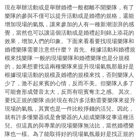
現在舉辦活動或是舉辦婚禮一般都離不開樂隊，有了
樂隊的參與不僅可以提升活動或是婚禮的規格，還能
增加現場的氣氛，讓來參加的人有一種新潮澎湃的感
覺，當然也可以讓這個活動或是婚禮起到錦上添花的
效果，增加人們的印象。下面來看看要找現場樂隊和
婚禮樂隊需要注意些什麼？ 首先、根據活動和婚禮規
模來找樂隊 一般的現場樂隊和婚禮樂隊也是分規模
的，如果想要找這兩種樂隊來提升現場氣氛那最好是
根據現場活動的規模及婚禮的規模來找，否則樂隊人
少了，激不起來賓的心情，反而不美。但樂隊人多了
可能會形成聲音太大，反而有喧賓奪主之感。 其次、
要找正規的樂隊 由於現在有許多活動需要樂隊來提升
現場的氣氛，其實也是一件比較掙錢的活兒。因此，
就有許多懂樂器或是會樂器的人組成樂隊從事這種活
兒。但這真的與專業的現場樂隊無法比，當然婚禮樂
隊也一樣。為了能取得好的現場氣氛最好是找正規的