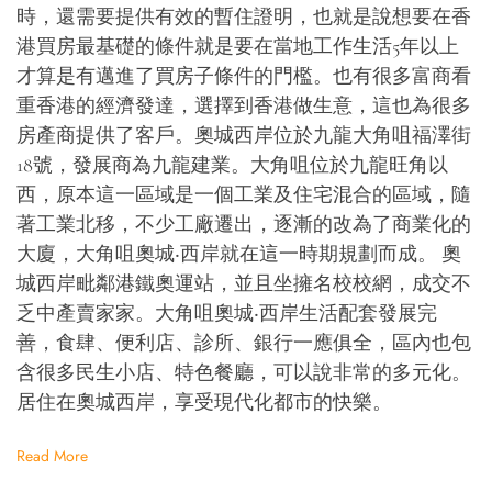
時，還需要提供有效的暫住證明，也就是說想要在香
港買房最基礎的條件就是要在當地工作生活5年以上
才算是有邁進了買房子條件的門檻。也有很多富商看
重香港的經濟發達，選擇到香港做生意，這也為很多
房產商提供了客戶。奧城西岸位於九龍大角咀福澤街
18號，發展商為九龍建業。大角咀位於九龍旺角以
西，原本這一區域是一個工業及住宅混合的區域，隨
著工業北移，不少工廠遷出，逐漸的改為了商業化的
大廈，大角咀奧城‧西岸就在這一時期規劃而成。 奧
城西岸毗鄰港鐵奧運站，並且坐擁名校校網，成交不
乏中產賣家家。大角咀奧城‧西岸生活配套發展完
善，食肆、便利店、診所、銀行一應俱全，區內也包
含很多民生小店、特色餐廳，可以說非常的多元化。
居住在奧城西岸，享受現代化都市的快樂。
Read More