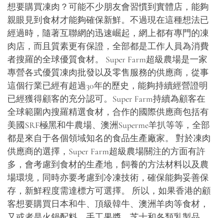
想要購買凍肉？可能不少朋友會習慣到實體店，能夠
親眼見到食材才能夠確保新鮮。不過現在這種想法已
經過時，隨著互聯網的迅速崛起，網上都有專門的凍
肉店，而且質素更有保證，全部都是工作人員為消費
者搜羅的全球優質食材。 Super Farm超級農場是一家
專營各式優質凍肉批發以及零售服務的供應商，從事
這個行業已經有超過30年的歷史，能夠持續經營證明
已經獲得顧客的充分認可。Super Farm持續為顧客在
全球範圍內搜羅精選食材，合作的國際供應商包括有
美國SRF極黑和牛農場、澳洲Superme羊扒等等，全部
都是來自于各個領域知名的食品生產廠家。 對於凍肉
供應商的選擇，Super Farm超級農場關注的方面有許
多，會考慮到食材的生產地，飼養的方法材料以及農
場環境，同時亦要考慮到冷凍技術，確保能夠妥善保
存，新鮮程度需達標方可選擇。 所以，如果香港的顧
客想要購買日本和牛、頂級韓牛、澳洲羊肉等食材，
又或者是火鍋配料、手工果醬、芝士和各類乳製品，