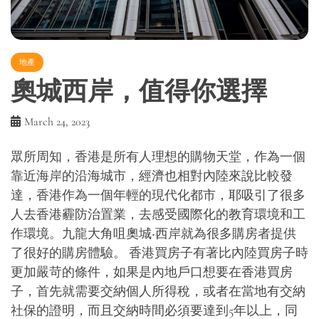
地產
奧城西岸，值得你選擇
March 24, 2023
眾所周知，香港是所有人理想的購物天堂，作為一個
靠近海岸的沿海城市，經濟也相對內陸來說比較發
達，香港作為一個年輕的現代化都市，耶吸引了很多
人去香港霾防治置業，去感受國際化的教育環境和工
作環境。九龍大角咀奧城‧西岸就為很多購房者提供
了很好的購房體驗。 香港買房子有著比內陸買房子時
更加嚴苛的條件，如果是內地戶口想要在香港買房
子，首先就需要交納個人所得稅，或者在當地有交納
社保的證明，而且交納時間必須要達到5年以上，同