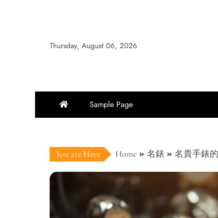
Skip
to
content
Thursday, August 06, 2026
Sample Page
You are Here
Home
名錶
名貴手錶