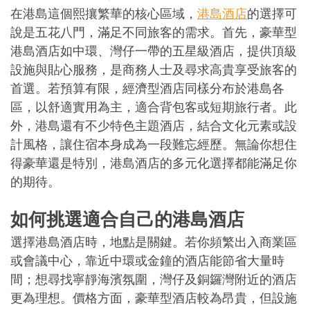
在港島這個熙攘繁華的核心區域，
港島酒店
的選擇可
說是五花八門，滿足不同旅客的需求。首先，豪華型
港島酒店如中環、灣仔一帶的五星級酒店，提供頂級
設施與貼心服務，是商務人士及尋求高貴享受旅客的
首選。若預算有限，經濟型酒店同樣分布於港島各
區，以舒適實用為主，適合背包客或短期旅行者。此
外，港島還有不少特色主題酒店，結合文化元素或設
計風格，讓住宿本身成為一段難忘經歷。無論你想住
得豪華還是特別，港島酒店的多元化選擇都能滿足你
的期待。
如何挑選適合自己的港島酒店
選擇港島酒店時，地點是關鍵。若你頻繁出入商業區
或會議中心，靠近中環或金鐘的酒店能節省大量時
間；想尋找寧靜海濱氛圍，灣仔及銅鑼灣附近的酒店
更為理想。價格方面，豪華型酒店較為昂貴，但設施