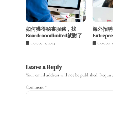
如何獲得秘書服務，找
海外招聘難
Boardroomlimited就對了
Entrep
October 1, 2024
October 1
Leave a Reply
Your email address will not be published.
Require
Comment
*