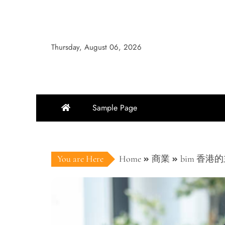
Skip
to
content
Thursday, August 06, 2026
Sample Page
You are Here
Home
商業
bim 香