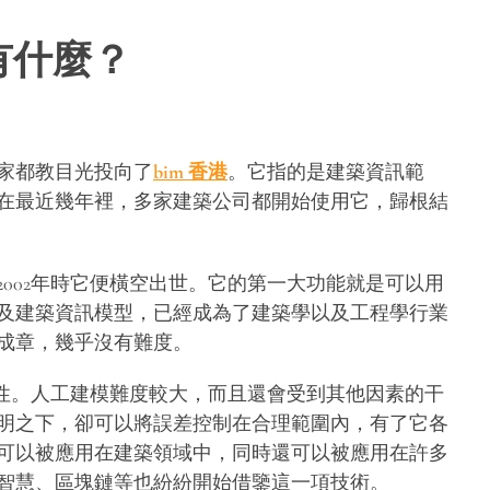
有什麼？
家都教目光投向了
bim 香港
。它指的是建築資訊範
在最近幾年裡，多家建築公司都開始使用它，歸根結
002年時它便橫空出世。它的第一大功能就是可以用
及建築資訊模型，已經成為了建築學以及工程學行業
成章，幾乎沒有難度。
准性。人工建模難度較大，而且還會受到其他因素的干
明之下，卻可以將誤差控制在合理範圍內，有了它各
可以被應用在建築領域中，同時還可以被應用在許多
智慧、區塊鏈等也紛紛開始借鑒這一項技術。